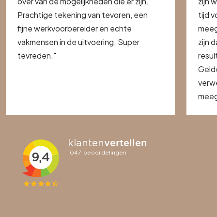
over van de mogelijkheden die er zijn.
zijn 
Prachtige tekening van tevoren, een
tijd 
fijne werkvoorbereider en echte
meeg
vakmensen in de uitvoering. Super
zijn 
tevreden."
resul
Geld
verwe
meege