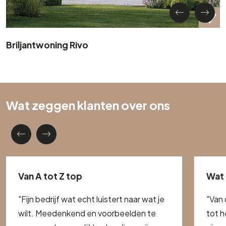
Briljantwoning Rivo
Wat zeggen klanten over ons
Van A tot Z top
Wat 
"Fijn bedrijf wat echt luistert naar wat je
"Van 
wilt. Meedenkend en voorbeelden te
tot h