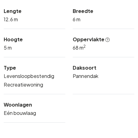
Lengte
Breedte
12.6 m
6 m
Hoogte
Oppervlakte
2
5 m
68 m
Type
Daksoort
Levensloopbestendig
Pannendak
Recreatiewoning
Woonlagen
Eén bouwlaag