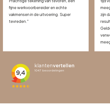
Prachtige tekening van tevoren, een
tijd 
fijne werkvoorbereider en echte
meeg
vakmensen in de uitvoering. Super
zijn 
tevreden."
resul
Geld
verwe
meege