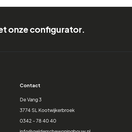
t onze configurator.
Contact
De Vang 3
3774 SL Kootwijkerbroek
0342 - 78 40 40
info@gelderschewoningbouw.nl