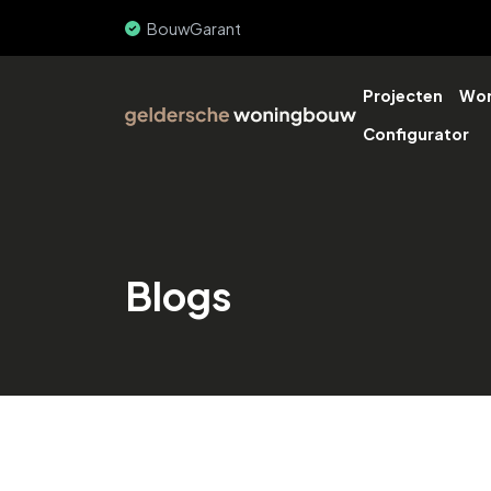
BouwGarant
Hoge bouwsnelheid
Projecten
Won
Configurator
Blogs