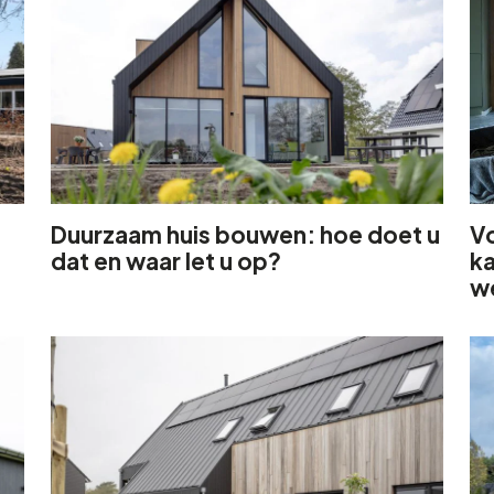
Duurzaam huis bouwen: hoe doet u
V
dat en waar let u op?
k
w