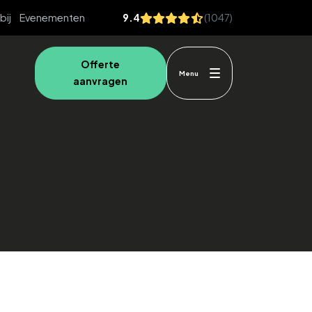
bij
Evenementen
9.4
(1047)
Offerte
Menu
aanvragen