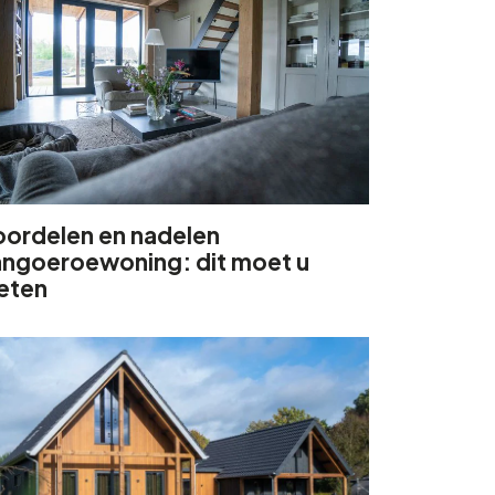
oordelen en nadelen
angoeroewoning: dit moet u
eten