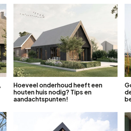
,
Hoeveel onderhoud heeft een
G
houten huis nodig? Tips en
de
aandachtspunten!
b