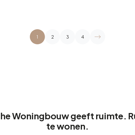
1
2
3
4
he Woningbouw geeft ruimte. 
te wonen.