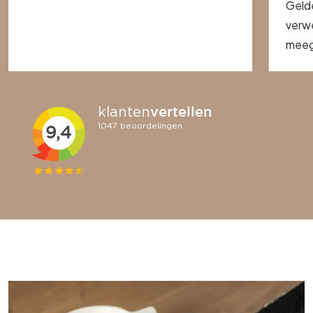
Geld
verwe
meege