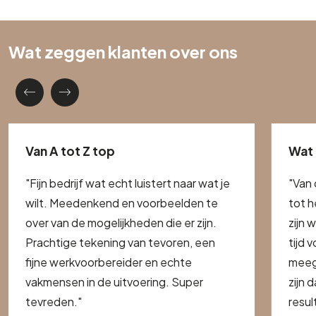
Wat zeggen klanten over ons
Van A tot Z top
Wat 
"Fijn bedrijf wat echt luistert naar wat je
"Van 
wilt. Meedenkend en voorbeelden te
tot h
over van de mogelijkheden die er zijn.
zijn 
Prachtige tekening van tevoren, een
tijd 
fijne werkvoorbereider en echte
meeg
vakmensen in de uitvoering. Super
zijn 
tevreden."
resul