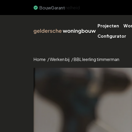
Hoge bouwsnelheid
Projecten
Won
Configurator
Home
/
Werken bij
/
BBL leerling timmerman