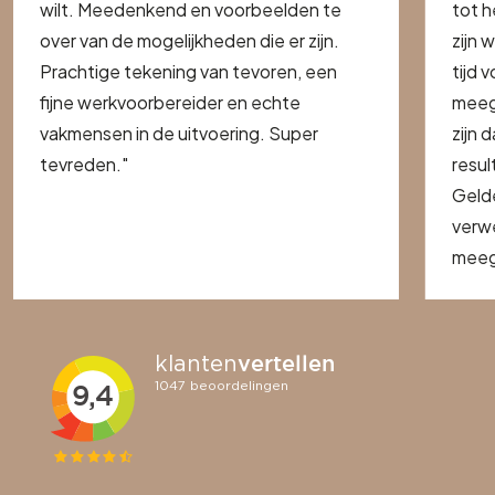
wilt. Meedenkend en voorbeelden te
tot h
over van de mogelijkheden die er zijn.
zijn 
Prachtige tekening van tevoren, een
tijd 
fijne werkvoorbereider en echte
meeg
vakmensen in de uitvoering. Super
zijn 
tevreden."
resul
Geld
verwe
meege