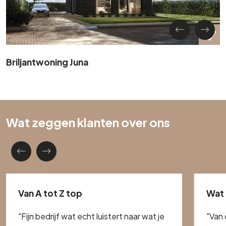
Briljantwoning Juna
Wat zeggen klanten over ons
Van A tot Z top
Wat 
"Fijn bedrijf wat echt luistert naar wat je
"Van 